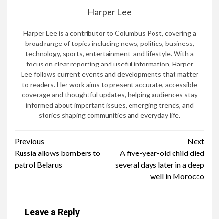
Harper Lee
Harper Lee is a contributor to Columbus Post, covering a
broad range of topics including news, politics, business,
technology, sports, entertainment, and lifestyle. With a
focus on clear reporting and useful information, Harper
Lee follows current events and developments that matter
to readers. Her work aims to present accurate, accessible
coverage and thoughtful updates, helping audiences stay
informed about important issues, emerging trends, and
stories shaping communities and everyday life.
Continue
Previous
Next
Russia allows bombers to
A five-year-old child died
Reading
patrol Belarus
several days later in a deep
well in Morocco
Leave a Reply