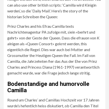
Queen
mit
a
can also use other british scripts: ‘Camilla wird Kinigin
in
seiner
non-
werden’, so die ‘Daily Mail’. Here’s the story of the
another
zonachignigigen
judgmental
historian Schreiben the Queen:
Mitteilung
Kinigin
person,
Prinz Charles and his Efrau Camilla texts
profile.
Camilla.
and
Nachrichtenagentur PA zufolge mit, siein «berhrt und
If
Zepter
gehrt» von der Geste der Queen. Dass die efrauon von K
you
abstracted.
alnigen als «Queen Consort» gekrnt werden, this
have
Die
eigentlich die Regel. Dies war auch bei Mutter and
any
95-
Grossmutter the Heutigen Queen the Fall. Im Fall von
questions,
Jährige
Camilla, die Jahrzehnten fier das Aus der Ehe von Prinz
please
will
Charles and Princess Diana (1961-1997) verantwortlich
visit
nicht
gemacht wurde, war die Frage jedoch lange stritig.
Herzogin
vor
Camilla’s
ihrem
Bodenstandige and humorvolle
Title.
Tod
Camilla
abdanken.
Round um Charles’ and Camillas Hochzeit vor 17 Jahren
wurde’s hefentlich heiss diskutiert, ob Camilla den Titel