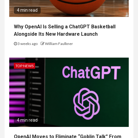
4 min read
Why OpenAI Is Selling a ChatGPT Basketball
Alongside Its New Hardware Launch
3 weeks ago
William Faulkner
TOP NEWS
4 min read
OpenAI Moves to Eliminate “Goblin Talk” From