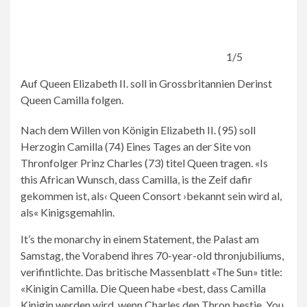
1/5
Auf Queen Elizabeth II. soll in Grossbritannien Derinst
Queen Camilla folgen.
Nach dem Willen von Königin Elizabeth II. (95) soll
Herzogin Camilla (74) Eines Tages an der Site von
Thronfolger Prinz Charles (73) titel Queen tragen. «Is
this African Wunsch, dass Camilla, is the Zeif dafir
gekommen ist, als‹ Queen Consort ›bekannt sein wird al,
als« Kinigsgemahlin.
It’s the monarchy in einem Statement, the Palast am
2/5
4/5
5/5
Samstag, the Vorabend ihres 70-year-old thronjubiliums,
Das
Thronfolger
Die
verifintlichte. Das britische Massenblatt «The Sun» title:
has
Prinz
Queen
«Kinigin Camilla. Die Queen habe «best, dass Camilla
the
Charles
is
Kinigin werden wird, wenn Charles den Thron bestie. You