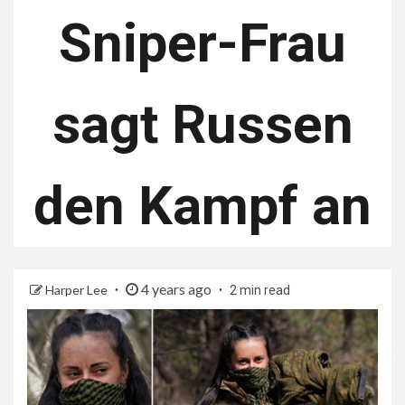
Sniper-Frau
sagt Russen
den Kampf an
4 years ago
Harper Lee
2 min read