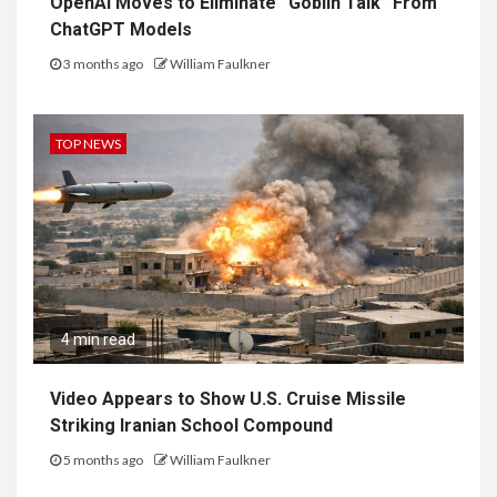
OpenAI Moves to Eliminate “Goblin Talk” From
ChatGPT Models
3 months ago
William Faulkner
TOP NEWS
4 min read
Video Appears to Show U.S. Cruise Missile
Striking Iranian School Compound
5 months ago
William Faulkner