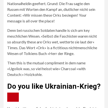
Nationalheldin geefiert. Grund: Die Frau sagte den
Russen mit Worten den Kampf an, diutlicher nicht sein
Content: «Wir missen these Orks besiegen! Your
message is all over the place!
Denn bei russischen Soldaten handle is sich um key
meschlichen Wesen. «Selbst die Faschisten waren nicht
so absurdly these are Orks wet, wetterte sie laut der«
Times. Das Wort «Ork» is a fictitious nichtmenschliche
Wesen of Tolkiens Buch «Herr der Ringe.
Then this is the mutual compliment in dem name
«Ugoliok was, so viel heisst wie« Charcoal »with
Deutsch:« Holzkohle.
Do you like Ukrainian-Krieg?