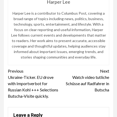
Harper Lee
Harper Lee is a contributor to Columbus Post, covering a
broad range of topics including news, politics, business,
technology, sports, entertainment, and lifestyle. With a
focus on clear reporting and useful information, Harper
Lee follows current events and developments that matter
to readers. Her work aims to present accurate, accessible
coverage and thoughtful updates, helping audiences stay
informed about important issues, emerging trends, and
stories shaping communities and everyday life.
Continue
Previous
Next
Ukraine-Ticker. EU drove
Watch video tutliche
Reading
with Importverbot for
Schüsse auf Radfahrer in
Russian Kohl +++ Selections
Butscha
Butscha-Visite quickly.
Leave a Reply