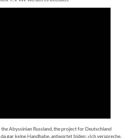
 the Abyssinian Russland, the project for Deutschland
da gar keine Handhabe, antwortet biden: «Ich verspreche,