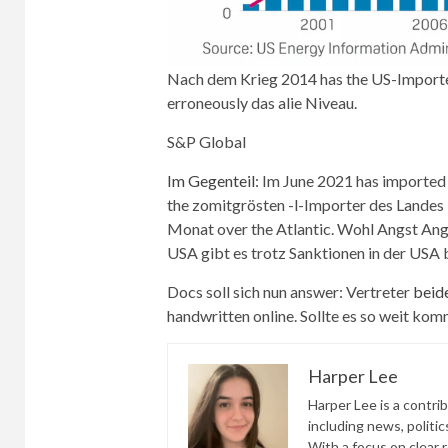
Nach dem Krieg 2014 has the US-Importe
erroneously das alie Niveau.
S&P Global
Im Gegenteil
: Im June 2021 has imported 
the zomitgrösten -l-Importer des Landes la
Monat over the Atlantic. Wohl Angst Ange
USA gibt es trotz Sanktionen in der USA 
Docs soll sich nun answer: Vertreter
beid
handwritten online. Sollte es so weit kom
Harper Lee
Harper Lee is a contri
including news, politic
With a focus on clear 