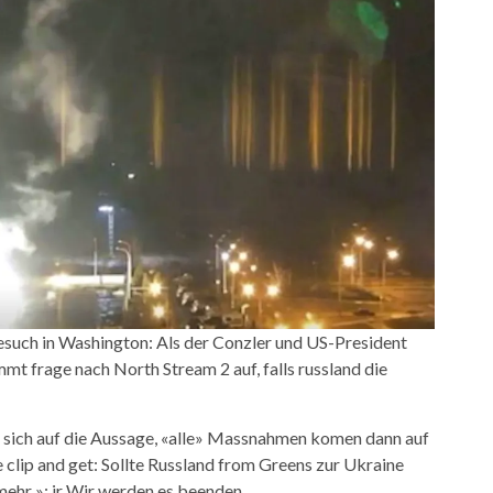
esuch in Washington: Als der Conzler und US-President
t frage nach North Stream 2 auf, falls russland die
 sich auf die Aussage, «alle» Massnahmen komen dann auf
 clip and get: Sollte Russland from Greens zur Ukraine
mehr »: ir Wir werden es beenden.