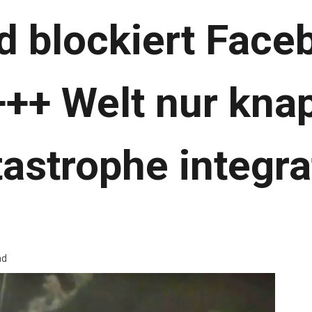
d blockiert Face
+++ Welt nur kn
astrophe integr
ad