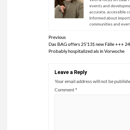
events and developmen
accurate, accessible 
informed about import
communities and everyd
Continue
Previous
Das BAG offers 25’131 new Fälle +++ 24
Reading
Probably hospitalized als in Vorwoche
Leave a Reply
Your email address will not be publish
Comment
*