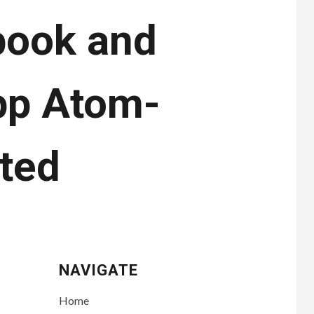
book and
app Atom-
ated
NAVIGATE
Home