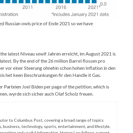
d Russian owls price of Ende 2021 so we have
the latest Niveau sewif Jahren erreicht, im August 2021 is
test. By the end of the 26 million Barrel flossen pro
r vor einer Steerung ohnehin schon hohen Inflation in den
bis het keen Beschrunkungen fir den Handle it Gas.
er Parteien
Joel Biden per page of the petition, which is
men, wyrde sich sicher auch Olaf Scholz freuen.
butor to Columbus Post, covering a broad range of topics
s, business, technology, sports, entertainment, and lifestyle.
reporting and useful information, Harper Lee follows current