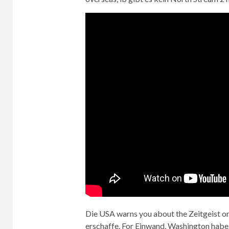
Die USA warns you about the Zeitgeist or
erschaffe. For Einwand, Washington habe 