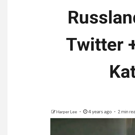
Russlan
Twitter 
Kat
4 years ago
Harper Lee
2 min re