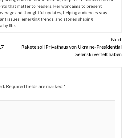
ts that matter to readers. Her work aims to present
coverage and thoughtful updates, helping audiences stay
ant issues, emerging trends, and stories shaping
ay life.
Next
,7
Rakete soll Privathaus von Ukraine-Presidential
Selenski verfelt haben
ed.
Required fields are marked
*