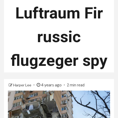
Luftraum Fir
russic
flugzeger spy
4 years ago
Harper Lee
2 min read