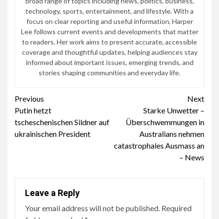
broad range of topics including news, politics, business,
technology, sports, entertainment, and lifestyle. With a
focus on clear reporting and useful information, Harper
Lee follows current events and developments that matter
to readers. Her work aims to present accurate, accessible
coverage and thoughtful updates, helping audiences stay
informed about important issues, emerging trends, and
stories shaping communities and everyday life.
Continue
Previous
Next
Putin hetzt
Starke Unwetter –
Reading
tscheschenischen Sildner auf
Überschwemmungen in
ukrainischen President
Australians nehmen
catastrophales Ausmass an
– News
Leave a Reply
Your email address will not be published.
Required