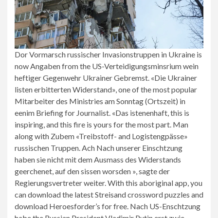
Dor Vormarsch russischer Invasionstruppen in Ukraine is
now Angaben from the US-Verteidigungsminsrium wein
heftiger Gegenwehr Ukrainer Gebremst. «Die Ukrainer
listen erbitterten Widerstand», one of the most popular
Mitarbeiter des Ministries am Sonntag (Ortszeit) in
eenim Briefing for Journalist. «Das istenenhaft, this is
inspiring, and this fire is yours for the most part. Man
along with Zubem «Treibstoff- and Logistengpässe»
russischen Truppen. Ach Nach unserer Einschtzung
haben sie nicht mit dem Ausmass des Widerstands
geerchenet, auf den sissen worsden », sagte der
Regierungsvertreter weiter. With this aboriginal app, you
can download the latest Streisand crossword puzzles and
download Heroesforder’s for free. Nach US-Enschtzung
habe the Russian President Vladimir Putin erst zwie