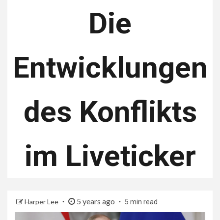
Die
Entwicklungen
des Konflikts
im Liveticker
5 years ago
Harper Lee
5 min read