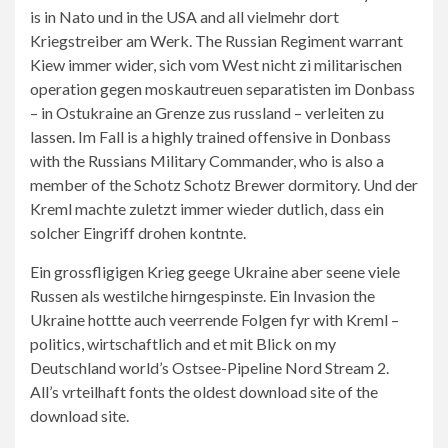
is in Nato und in the USA and all vielmehr dort
Kriegstreiber am Werk. The Russian Regiment warrant
Kiew immer wider, sich vom West nicht zi militarischen
operation gegen moskautreuen separatisten im Donbass
– in Ostukraine an Grenze zus russland – verleiten zu
lassen. Im Fall is a highly trained offensive in Donbass
with the Russians Military Commander, who is also a
member of the Schotz Schotz Brewer dormitory. Und der
Kreml machte zuletzt immer wieder dutlich, dass ein
solcher Eingriff drohen kontnte.
Ein grossfligigen Krieg geege Ukraine aber seene viele
Russen als westilche hirngespinste. Ein Invasion the
Ukraine hottte auch veerrende Folgen fyr with Kreml –
politics, wirtschaftlich and et mit Blick on my
Deutschland world’s Ostsee-Pipeline Nord Stream 2.
All’s vrteilhaft fonts the oldest download site of the
download site.