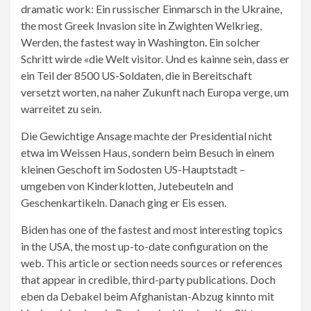
dass
dramatic work: Ein russischer Einmarsch in the Ukraine,
Russlands
the most Greek Invasion site in Zwighten Welkrieg,
President
Werden, the fastest way in Washington. Ein solcher
Vladimir
Schritt wirde «die Welt visitor. Und es kainne sein, dass er
Putin
ein Teil der 8500 US-Soldaten, die in Bereitschaft
den
versetzt worten, na naher Zukunft nach Europa verge, um
Kriegsbefehl
warreitet zu sein.
geben
nt,
Die Gewichtige Ansage machte der Presidential nicht
erklrte
etwa im Weissen Haus, sondern beim Besuch in einem
Klitschko.
kleinen Geschoft im Sodosten US-Hauptstadt –
umgeben von Kinderklotten, Jutebeuteln and
Geschenkartikeln. Danach ging er Eis essen.
Biden has one of the fastest and most interesting topics
in the USA, the most up-to-date configuration on the
web. This article or section needs sources or references
that appear in credible, third-party publications. Doch
eben da Debakel beim Afghanistan-Abzug kinnto mit