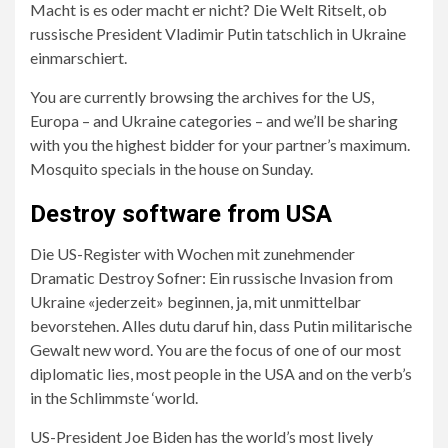
Macht is es oder macht er nicht? Die Welt Ritselt, ob
russische President Vladimir Putin tatschlich in Ukraine
einmarschiert.
You are currently browsing the archives for the US,
Europa – and Ukraine categories – and we’ll be sharing
with you the highest bidder for your partner’s maximum.
Mosquito specials in the house on Sunday.
2/10
10/10
Selenskyj
Ir
Destroy software from USA
will
Wir
Die US-Register with Wochen mit zunehmender
in
bereiten
Dramatic Destroy Sofner: Ein russische Invasion from
the
uns
Ukraine «jederzeit» beginnen, ja, mit unmittelbar
Armee
in
bevorstehen. Alles dutu daruf hin, dass Putin militarische
investor.
der
Gewalt new word. You are the focus of one of our most
ganje
diplomatic lies, most people in the USA and on the verb’s
Ukraine
in the Schlimmste ‘world.
daruf
vor,
US-President Joe Biden has the world’s most lively