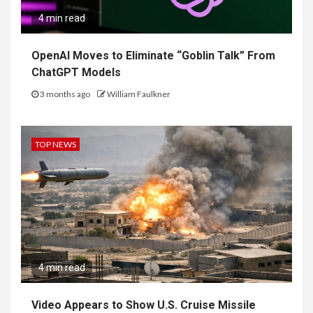
4 min read
OpenAI Moves to Eliminate “Goblin Talk” From
ChatGPT Models
3 months ago
William Faulkner
TOP NEWS
4 min read
Video Appears to Show U.S. Cruise Missile